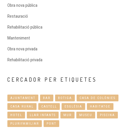
Obra nova pública
Restauració
Rehabilitació pública
Manteniment
Obra nova privada
Rehabilitació privada
CERCADOR
PER ETIQUETES
AJUNTAMENT
BAR
BOTIGA
CASA DE COLÒNIES
CASA RURAL
CASTELL
ESGLÉSIA
HABITATGE
HOTEL
LLAR INFANTS
MUR
MUSEU
PISCINA
PLURIFAMILIAR
PONT