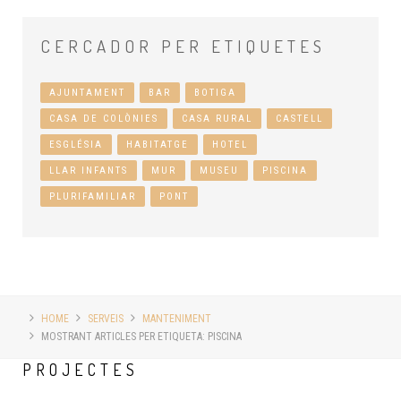
CERCADOR
PER ETIQUETES
AJUNTAMENT
BAR
BOTIGA
CASA DE COLÒNIES
CASA RURAL
CASTELL
ESGLÉSIA
HABITATGE
HOTEL
LLAR INFANTS
MUR
MUSEU
PISCINA
PLURIFAMILIAR
PONT
HOME
SERVEIS
MANTENIMENT
MOSTRANT ARTICLES PER ETIQUETA: PISCINA
PROJECTES