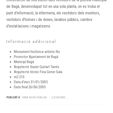
de Bagà, desenvolupat tot en una sola planta, on es troba el
punt d’informació, la infermeria, els vestidors dels monitors,
vestidors d’homes i de dones, lavabos públics, cambra
d’instal·lacions i magatzems.
Informació addicional
Monument històrica-artístic
No
Promotor
Ajuntament de Bagà
Municipi
Bagà
Arquitecte
Xavier Guitart Tarrés
Arquitecte tècnic
Fina Gener Sala
m2
210
Data d'inici
31/01/2005
Data final
26/06/2005
PUBLICAT A
OBRA NOVA PÚBLICA
LLEGIR MÉS ...