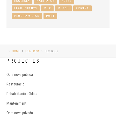
ESGLÉSIA
HABITATGE
HOTEL
LLAR INFANTS
MUR
MUSEU
PISCINA
PLURIFAMILIAR
PONT
HOME
L'EMPRESA
RECURSOS
PROJECTES
Obra nova pública
Restauració
Rehabilitació pública
Manteniment
Obra nova privada