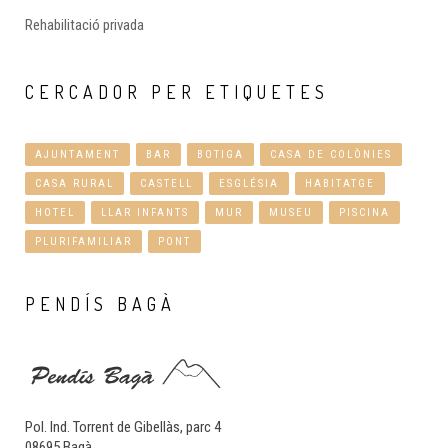
Rehabilitació privada
CERCADOR
PER ETIQUETES
AJUNTAMENT
BAR
BOTIGA
CASA DE COLÒNIES
CASA RURAL
CASTELL
ESGLÉSIA
HABITATGE
HOTEL
LLAR INFANTS
MUR
MUSEU
PISCINA
PLURIFAMILIAR
PONT
PENDÍS
BAGÀ
Pol. Ind. Torrent de Gibellàs, parc 4
08695 Bagà