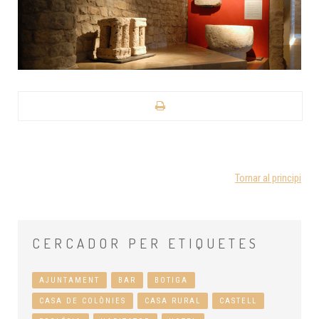
Tornar al principi
CERCADOR
PER ETIQUETES
AJUNTAMENT
BAR
BOTIGA
CASA DE COLÒNIES
CASA RURAL
CASTELL