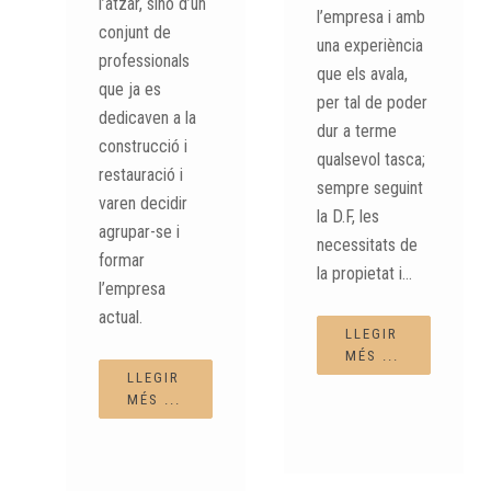
l’atzar, sinó d’un
l’empresa i amb
conjunt de
una experiència
professionals
que els avala,
que ja es
per tal de poder
dedicaven a la
dur a terme
construcció i
qualsevol tasca;
restauració i
sempre seguint
varen decidir
la D.F, les
agrupar-se i
necessitats de
formar
la propietat i…
l’empresa
actual.
LLEGIR
MÉS ...
LLEGIR
MÉS ...