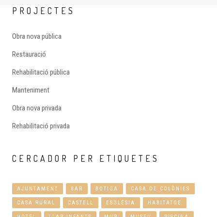
PROJECTES
Obra nova pública
Restauració
Rehabilitació pública
Manteniment
Obra nova privada
Rehabilitació privada
CERCADOR
PER ETIQUETES
AJUNTAMENT
BAR
BOTIGA
CASA DE COLÒNIES
CASA RURAL
CASTELL
ESGLÉSIA
HABITATGE
HOTEL
LLAR INFANTS
MUR
MUSEU
PISCINA