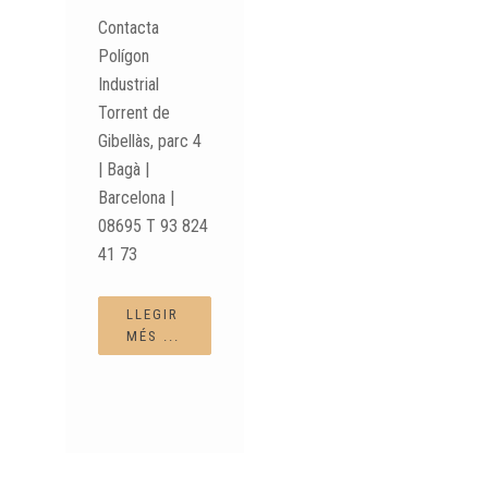
Contacta
Polígon
Industrial
Torrent de
Gibellàs, parc 4
| Bagà |
Barcelona |
08695 T 93 824
41 73
LLEGIR
MÉS ...