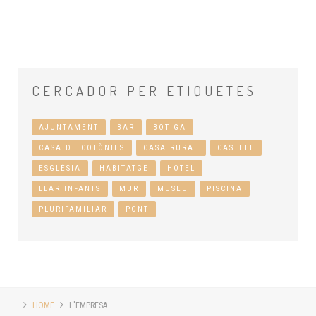
CERCADOR
PER ETIQUETES
AJUNTAMENT
BAR
BOTIGA
CASA DE COLÒNIES
CASA RURAL
CASTELL
ESGLÉSIA
HABITATGE
HOTEL
LLAR INFANTS
MUR
MUSEU
PISCINA
PLURIFAMILIAR
PONT
HOME
L'EMPRESA