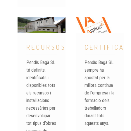
RECURSOS
CERTIFICAT
Pendís Bagà SL
Pendís Bagà SL
té definits,
sempre ha
identificats i
apostat per la
disponibles tots
millora continua
els recursos i
de l'empresa i la
instal·lacions
formació dels
necessàries per
treballadors
desenvolupar
durant tots
tot tipus d’obres
aquests anys.
i serveis de