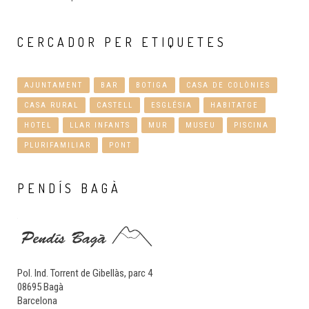
CERCADOR
PER ETIQUETES
AJUNTAMENT
BAR
BOTIGA
CASA DE COLÒNIES
CASA RURAL
CASTELL
ESGLÉSIA
HABITATGE
HOTEL
LLAR INFANTS
MUR
MUSEU
PISCINA
PLURIFAMILIAR
PONT
PENDÍS
BAGÀ
Pol. Ind. Torrent de Gibellàs, parc 4
08695 Bagà
Barcelona