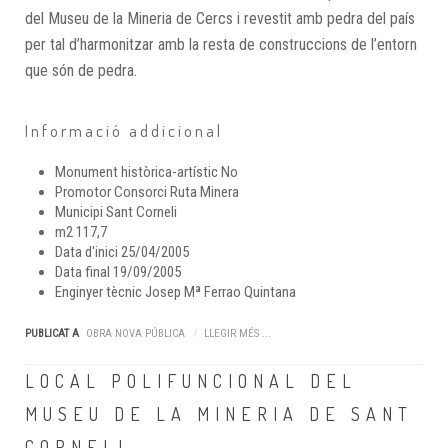
del Museu de la Mineria de Cercs i revestit amb pedra del país
per tal d’harmonitzar amb la resta de construccions de l’entorn
que són de pedra.
Informació addicional
Monument històrica-artístic
No
Promotor
Consorci Ruta Minera
Municipi
Sant Corneli
m2
117,7
Data d'inici
25/04/2005
Data final
19/09/2005
Enginyer tècnic
Josep Mª Ferrao Quintana
PUBLICAT A
OBRA NOVA PÚBLICA
LLEGIR MÉS ...
LOCAL POLIFUNCIONAL DEL
MUSEU DE LA MINERIA DE SANT
CORNELI.