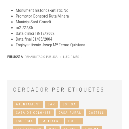
Monument històrica-artístic
No
Promotor
Consorci Ruta Minera
Municipi
Sant Corneli
m2
727,35
Data d'inici
18/12/2002
Data final
31/05/2004
Enginyer tècnic
Josep Mª Ferrao Quintana
PUBLICAT A
REHABILITACIÓ PÚBLICA
LLEGIR MÉS ...
CERCADOR
PER ETIQUETES
AJUNTAMENT
BAR
BOTIGA
CASA DE COLÒNIES
CASA RURAL
CASTELL
ESGLÉSIA
HABITATGE
HOTEL