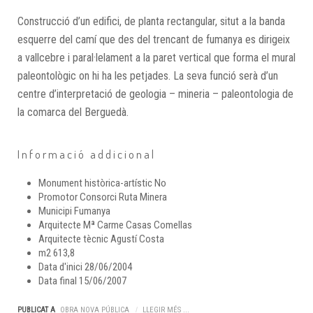
Construcció d’un edifici, de planta rectangular, situt a la banda
esquerre del camí que des del trencant de fumanya es dirigeix
a vallcebre i paral·lelament a la paret vertical que forma el mural
paleontològic on hi ha les petjades. La seva funció serà d’un
centre d’interpretació de geologia – mineria – paleontologia de
la comarca del Berguedà.
Informació addicional
Monument històrica-artístic
No
Promotor
Consorci Ruta Minera
Municipi
Fumanya
Arquitecte
Mª Carme Casas Comellas
Arquitecte tècnic
Agustí Costa
m2
613,8
Data d'inici
28/06/2004
Data final
15/06/2007
PUBLICAT A
OBRA NOVA PÚBLICA
LLEGIR MÉS ...